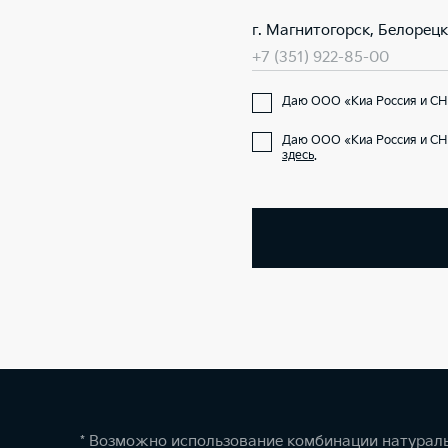
г. Магнитогорск, Белорецк
+7 (351) 922-85-00
Даю ООО «Киа Россия и СНГ
Даю ООО «Киа Россия и СН
здесь
.
* Возможно использование комбинации натураль