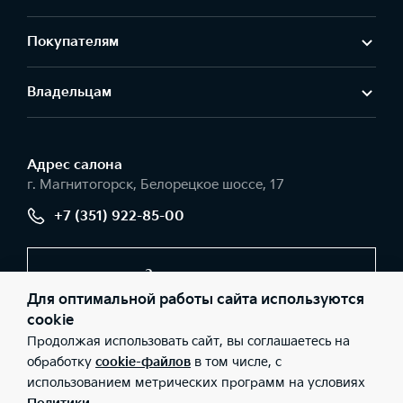
Покупателям
Владельцам
Адрес салонa
г. Магнитогорск, Белорецкое шоссе, 17
+7 (351) 922-85-00
Заказать звонок
Для оптимальной работы сайта используются
cookie
Продолжая использовать сайт, вы соглашаетесь на
© 2026 Юридические лица ООО «Урал-Авто» (Фактический
адрес: г. Магнитогорск, Белорецкое шоссе, 17; Телефон: +7 (351)
обработку
cookie-файлов
в том числе, с
922-85-00; ИНН: 7446040564; ОГРН: 1037402232230), ООО
использованием метрических программ на условиях
«Киа Россия и СНГ» (Фактический адрес: г.Москва, Валовая 26;
Телефон: 8 800 301 08 80; ИНН: 7728674093; ОГРН: