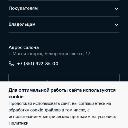
Покупателям
Владельцам
Адрес салонa
г. Магнитогорск, Белорецкое шоссе, 17
+7 (351) 922-85-00
Заказать звонок
Для оптимальной работы сайта используются
cookie
Продолжая использовать сайт, вы соглашаетесь на
© 2026 Юридические лица ООО «Урал-Авто» (Фактический
адрес: г. Магнитогорск, Белорецкое шоссе, 17; Телефон: +7 (351)
обработку
cookie-файлов
в том числе, с
922-85-00; ИНН: 7446040564; ОГРН: 1037402232230), ООО
использованием метрических программ на условиях
«Киа Россия и СНГ» (Фактический адрес: г.Москва, Валовая 26;
Телефон: 8 800 301 08 80; ИНН: 7728674093; ОГРН:
Политики
5087746291760) ведут деятельность на территории РФ в