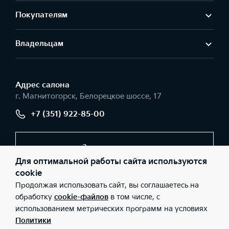
Покупателям
Владельцам
Адрес салонa
г. Магнитогорск, Белорецкое шоссе, 17
+7 (351) 922-85-00
Заказать звонок
Для оптимальной работы сайта используются
cookie
Продолжая использовать сайт, вы соглашаетесь на
© 2026 Юридические лица ООО «Урал-Авто» (Фактический
адрес: г. Магнитогорск, Белорецкое шоссе, 17; Телефон: +7 (351)
обработку
cookie-файлов
в том числе, с
922-85-00; ИНН: 7446040564; ОГРН: 1037402232230), ООО
использованием метрических программ на условиях
«Киа Россия и СНГ» (Фактический адрес: г.Москва, Валовая 26;
Телефон: 8 800 301 08 80; ИНН: 7728674093; ОГРН:
Политики
5087746291760) ведут деятельность на территории РФ в