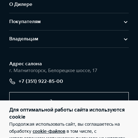
О Дилере
Покупателям
Владельцам
Адрес салонa
г. Магнитогорск, Белорецкое шоссе, 17
+7 (351) 922-85-00
Заказать звонок
Для оптимальной работы сайта используются
cookie
Продолжая использовать сайт, вы соглашаетесь на
© 2026 Юридические лица ООО «Урал-Авто» (Фактический
адрес: г. Магнитогорск, Белорецкое шоссе, 17; Телефон: +7 (351)
обработку
cookie-файлов
в том числе, с
922-85-00; ИНН: 7446040564; ОГРН: 1037402232230), ООО