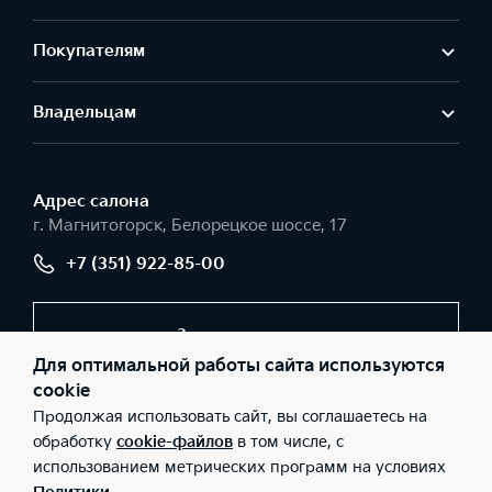
Покупателям
Владельцам
Адрес салонa
г. Магнитогорск, Белорецкое шоссе, 17
+7 (351) 922-85-00
Заказать звонок
Для оптимальной работы сайта используются
cookie
Продолжая использовать сайт, вы соглашаетесь на
© 2026 Юридические лица ООО «Урал-Авто» (Фактический
адрес: г. Магнитогорск, Белорецкое шоссе, 17; Телефон: +7 (351)
обработку
cookie-файлов
в том числе, с
922-85-00; ИНН: 7446040564; ОГРН: 1037402232230), ООО
использованием метрических программ на условиях
«Киа Россия и СНГ» (Фактический адрес: г.Москва, Валовая 26;
Телефон: 8 800 301 08 80; ИНН: 7728674093; ОГРН: